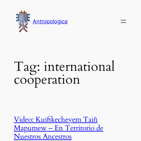
Vai
al
Antropologica
contenuto
Tag:
international
cooperation
Video: Kuifikecheyem Taiñ
Mapumew – En Territorio de
Nuestros Ancestros