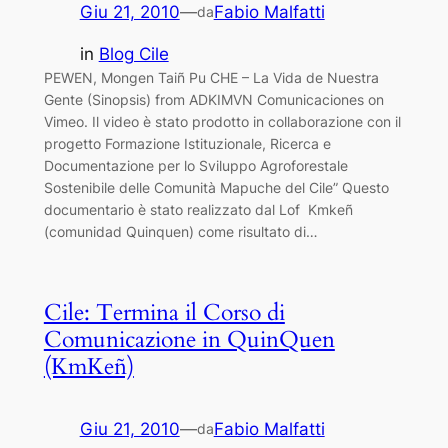
Giu 21, 2010
—
Fabio Malfatti
da
in
Blog Cile
PEWEN, Mongen Taiñ Pu CHE – La Vida de Nuestra
Gente (Sinopsis) from ADKIMVN Comunicaciones on
Vimeo. Il video è stato prodotto in collaborazione con il
progetto Formazione Istituzionale, Ricerca e
Documentazione per lo Sviluppo Agroforestale
Sostenibile delle Comunità Mapuche del Cile” Questo
documentario è stato realizzato dal Lof Kmkeñ
(comunidad Quinquen) come risultato di…
Cile: Termina il Corso di
Comunicazione in QuinQuen
(KmKeñ)
Giu 21, 2010
—
Fabio Malfatti
da