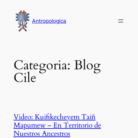
Vai
al
Antropologica
contenuto
Categoria:
Blog
Cile
Video: Kuifikecheyem Taiñ
Mapumew – En Territorio de
Nuestros Ancestros