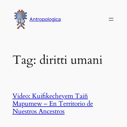
Vai
al
Antropologica
contenuto
Tag:
diritti umani
Video: Kuifikecheyem Taiñ
Mapumew – En Territorio de
Nuestros Ancestros