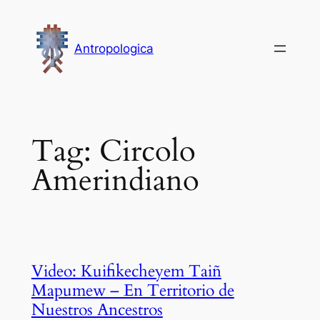
Vai
al
Antropologica
contenuto
Tag:
Circolo
Amerindiano
Video: Kuifikecheyem Taiñ
Mapumew – En Territorio de
Nuestros Ancestros