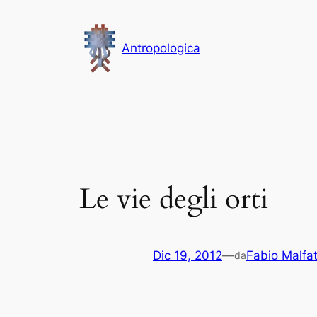
Vai
al
Antropologica
contenuto
Le vie degli orti
Dic 19, 2012
—
Fabio Malfat
da