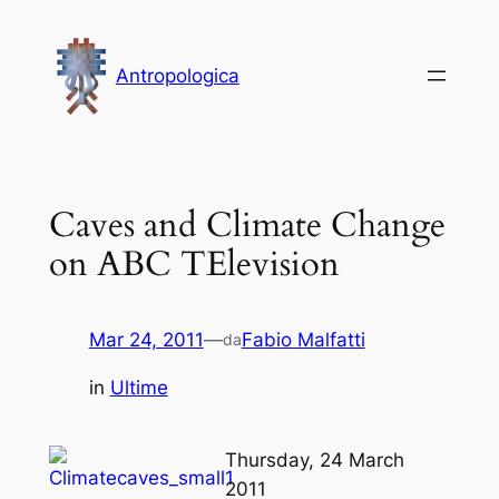
Vai
al
Antropologica
contenuto
Caves and Climate Change
on ABC TElevision
Mar 24, 2011
—
Fabio Malfatti
da
in
Ultime
Thursday, 24 March
2011