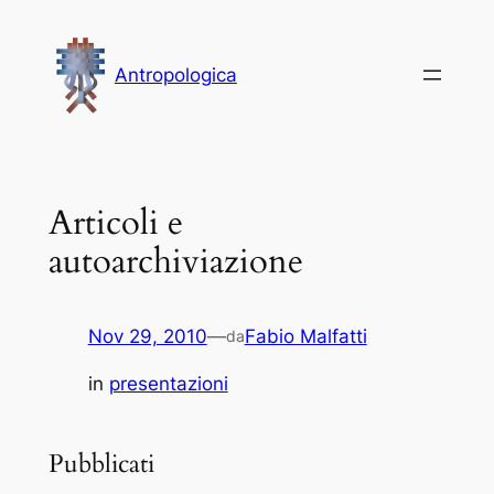
Vai
al
Antropologica
contenuto
Articoli e
autoarchiviazione
Nov 29, 2010
—
Fabio Malfatti
da
in
presentazioni
Pubblicati