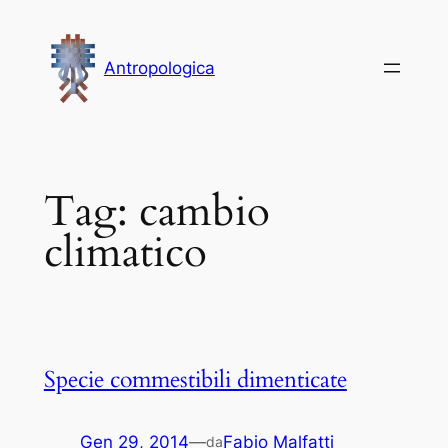
Vai
al
Antropologica
contenuto
Tag:
cambio
climatico
Specie commestibili dimenticate
Gen 29, 2014
—
Fabio Malfatti
da