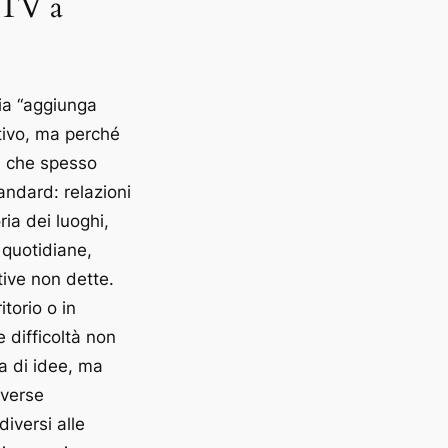
 TV a
ia “aggiunga
tivo, ma perché
ni che spesso
tandard: relazioni
ria dei luoghi,
e quotidiane,
tive non dette.
itorio o in
 difficoltà non
 di idee, ma
iverse
diversi alle