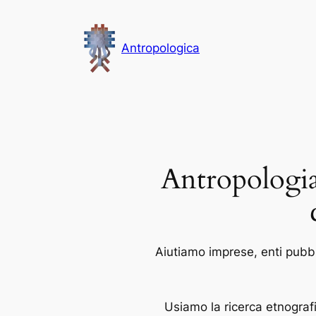
Vai
al
Antropologica
contenuto
Antropologia 
Aiutiamo imprese, enti pubbli
Usiamo la ricerca etnografi